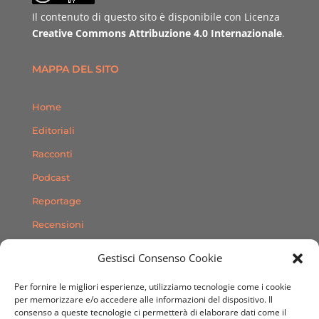
Il contenuto di questo sito è disponibile con Licenza
Creative Commons Attribuzione 4.0 Internazionale
.
MAPPA DEL SITO
Home
Editoriali
Racconti
Podcast
Reportage
Recensioni
Consigli
Gestisci Consenso Cookie
Storie
Per fornire le migliori esperienze, utilizziamo tecnologie come i cookie
Contatti
per memorizzare e/o accedere alle informazioni del dispositivo. Il
consenso a queste tecnologie ci permetterà di elaborare dati come il