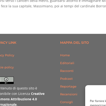
si verso i cantieri della metro, guardarsi attorno e immaginare M
 fece la sua capitale, Massimiano, poi ai tempi del cardinale Borr
VACY LINK
MAPPA DEL SITO
acy Policy
Home
Editoriali
ie policy
Racconti
Podcast
Reportage
ontenuto di questo sito è
onibile con Licenza
Creative
Recensioni
mons Attribuzione 4.0
Per fornire 
Consigli
rnazionale
.
memorizzare 