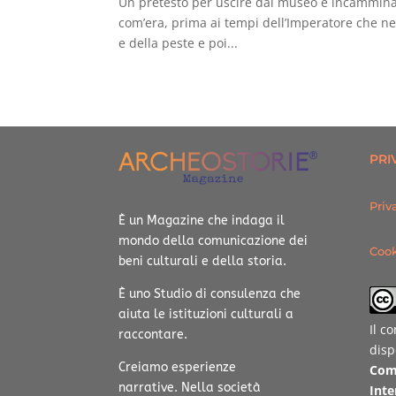
Un pretesto per uscire dal museo e incamminar
com’era, prima ai tempi dell’Imperatore che ne
e della peste e poi...
PRI
Priv
È un Magazine che indaga il
mondo della comunicazione dei
Cook
beni culturali e della storia.
È uno Studio di consulenza che
aiuta le istituzioni culturali a
Il c
raccontare.
disp
Creiamo esperienze
Com
narrative.
Nella società
Inte