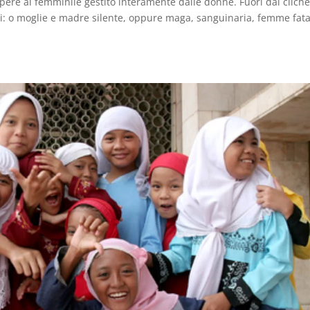
apere al femminile gestito interamente dalle donne. Fuori dai cliché
li: o moglie e madre silente, oppure maga, sanguinaria, femme fata