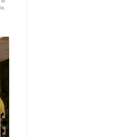
 di
le.