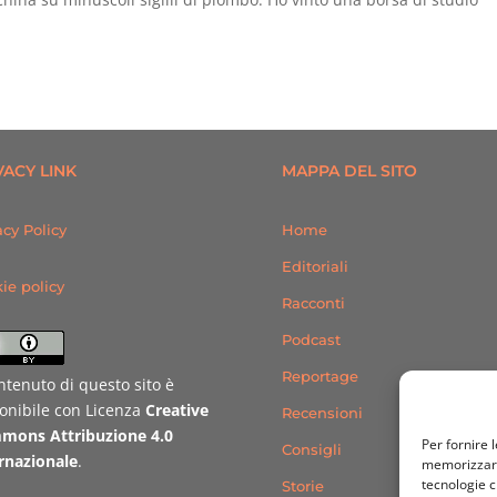
VACY LINK
MAPPA DEL SITO
acy Policy
Home
Editoriali
ie policy
Racconti
Podcast
Reportage
ontenuto di questo sito è
onibile con Licenza
Creative
Recensioni
mons Attribuzione 4.0
Per fornire 
Consigli
rnazionale
.
memorizzare 
tecnologie c
Storie