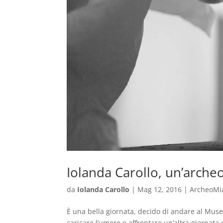
Iolanda Carollo, un’arche
da
Iolanda Carollo
|
Mag 12, 2016
|
ArcheoMi
È una bella giornata, decido di andare al Museo
caricare l’umore e affrontare un’altra giornata