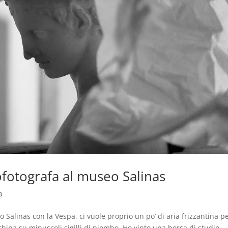
ofotografa al museo Salinas
a
 Salinas con la Vespa, ci vuole proprio un po’ di aria frizzantina p
 china su minuscoli sigilli di piombo. Ho vinto una borsa di studio