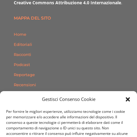
Creative Commons Attribuzione 4.0 Internazionale
.
MAPPA DEL SITO
Home
Editoriali
Racconti
Podcast
Reportage
Recensioni
Consigli
Gestisci Consenso Cookie
Storie
Per fornire le migliori esperienze, utilizziamo tecnologie come i cookie
Contatti
per memorizzare e/o accedere alle informazioni del dispositivo. Il
consenso a queste tecnologie ci permetterà di elaborare dati come il
comportamento di navigazione o ID unici su questo sito. Non
SEGUICI SUI SOCIAL
acconsentire o ritirare il consenso può influire negativamente su alcune