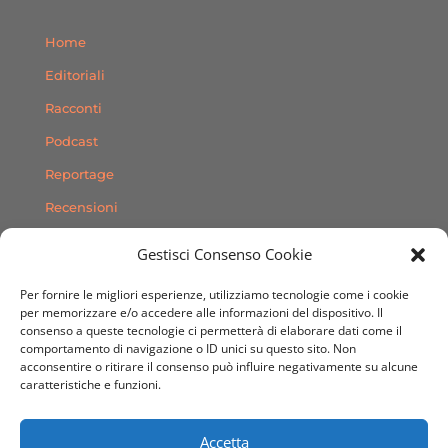
Home
Editoriali
Racconti
Podcast
Reportage
Recensioni
Consigli
Gestisci Consenso Cookie
Storie
Per fornire le migliori esperienze, utilizziamo tecnologie come i cookie
Contatti
per memorizzare e/o accedere alle informazioni del dispositivo. Il
consenso a queste tecnologie ci permetterà di elaborare dati come il
comportamento di navigazione o ID unici su questo sito. Non
SEGUICI SUI SOCIAL
acconsentire o ritirare il consenso può influire negativamente su alcune
caratteristiche e funzioni.
Accetta