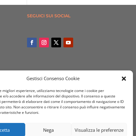
SEGUICI SUI SOCIAL
Gestisci Consenso Cookie
le migliori esperienze, utilizziamo tecnologie come i cookie per
e/o accedere alle informazioni del dispositivo. Il consenso a queste
i permetterà di elaborare dati come il comportamento di navigazione o ID
sto sito. Non acconsentire o ritirare il consenso può influire negativamente
ratteristiche e funzioni.
cetta
Nega
Visualizza le preferenze