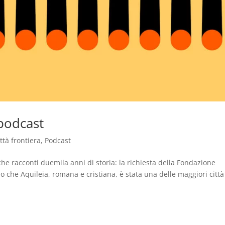
 podcast
ttà frontiera
,
Podcast
he racconti duemila anni di storia: la richiesta della Fondazione
no che Aquileia, romana e cristiana, è stata una delle maggiori città