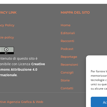
VACY LINK
MAPPA DEL SITO
acy Policy
Home
Editoriali
ie policy
Racconti
Podcast
Reportage
ontenuto di questo sito è
onibile con Licenza
Creative
Recensioni
mons Attribuzione 4.0
Per fornire 
Consigli
rnazionale
.
memorizzare 
tecnologie c
Storie
unici su que
Contatti
su alcune ca
Ac
tive Agenzia Grafica & Web