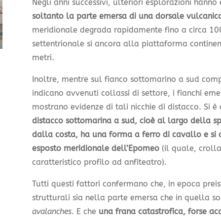
Negli anni successivi, ulteriori esplorazioni hann
soltanto la parte emersa di una dorsale vulcanic
meridionale degrada rapidamente fino a circa 1000
settentrionale si ancora alla piattaforma contine
metri.
Inoltre, mentre sul fianco sottomarino a sud comp
indicano avvenuti collassi di settore, i fianchi em
mostrano evidenze di tali nicchie di distacco. Si è
distacco sottomarina a sud, cioè al largo della sp
dalla costa, ha una forma a ferro di cavallo e si 
esposto meridionale dell’Epomeo
(il quale, croll
caratteristico profilo ad anfiteatro).
Tutti questi fattori confermano che, in epoca preist
strutturali sia nella parte emersa che in quella 
avalanches
. E che
una frana catastrofica, forse a