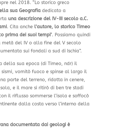
mpre nel 2018. “Lo storico greco
ella sua Geografia
dedicato a
orta
una descrizione del IV-III secolo a.C.
nami
. Cita anche
l’autore, lo storico Timeo
co prima dei suoi tempi’
. Possiamo quindi
 metà del IV o alla fine del V secolo
mentata sui fondali a sud di Ischia”.
a della sua epoca (di Timeo, ndr) il
sismi, vomitò fuoco e spinse al largo il
una parte del terreno, ridotta in cenere,
ola, e il mare si ritirò di ben tre stadi
con il riflusso sommerse l’isola e soffocò
ontinente dalla costa verso l’interno della
 frana documentata dai geologi è