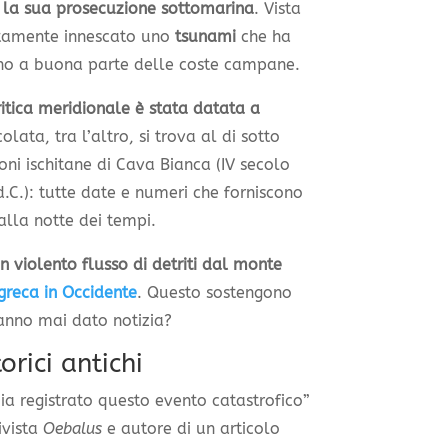
e la sua prosecuzione sottomarina
. Vista
tamente innescato uno
tsunami
che ha
 fino a buona parte delle coste campane.
ritica meridionale è stata datata a
olata, tra l’altro, si trova al di sotto
ioni ischitane di Cava Bianca (IV secolo
 d.C.): tutte date e numeri che forniscono
alla notte dei tempi.
un violento flusso di detriti dal monte
greca in Occidente
. Questo sostengono
 hanno mai dato notizia?
orici antichi
bia registrato questo evento catastrofico”
ivista
Oebalus
e autore di un articolo