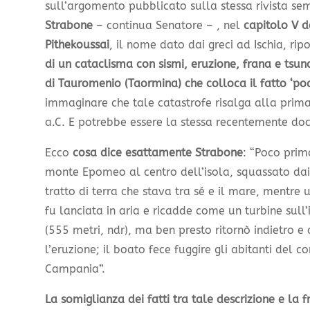
sull’argomento pubblicato sulla stessa rivista se
Strabone
– continua Senatore – , nel
capitolo V d
Pithekoussai
, il nome dato dai greci ad Ischia, rip
di un cataclisma con sismi, eruzione, frana e tsu
di Tauromenio (Taormina) che colloca il fatto ‘po
immaginare che tale catastrofe risalga alla prima
a.C. E potrebbe essere la stessa recentemente docu
Ecco
cosa dice esattamente Strabone
: “Poco prim
monte Epomeo al centro dell’isola, squassato dai 
tratto di terra che stava tra sé e il mare, mentre 
fu lanciata in aria e ricadde come un turbine sull’is
(555 metri, ndr), ma ben presto ritornò indietro e 
l’eruzione; il boato fece fuggire gli abitanti del c
Campania”.
La somiglianza dei fatti tra tale descrizione e la