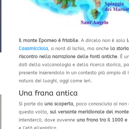
Il monte Epomeo è friabile
. A dircelo non è solo
l
Casamicciola
, a nord di Ischia, ma anche
la stori
riscontro nella narrazione delle fonti antiche
. È u
dati della vulcanologia e della ricerca storica, 
presente inserendolo in un contesto più ampio di 
natura dei luoghi, oggi come ieri.
Una frana antica
Si parte da
una scoperta
, poco conosciuta ai non 
questa volta,
sul versante meridionale del monte
intenderci), dove avvenne
una frana tra il 1000 e 
e l’età ellenistica.