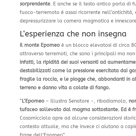
sorprendente
. E anche se il testo antico parla di
fuoco-terremoto è assai ricorrente nell’antichità, 
depressurizzare la camera magmatica e innescare
L’esperienza che non insegna
Il monte Epomeo
è un blocco elevatosi di circa 8
attraverso terremoti, che sono i principali ma non g
infatti, la ripidità dei suoi versanti ad aumentarne
destabilizzati come la pressione esercitata dai ga
fragile la roccia, e le piogge che, abbondanti in a
terreno e danno vita a colate di fango.
“
L’Epomeo
– illustra Senatore -, ribadiamolo,
no
tufaceo sollevato dal magma sottostante. Ed è fr
Casamicciola apre ad alcune considerazioni stor
contesto attuale, ma che invece ci aiutano a capir
frane dell’Epomeo”.