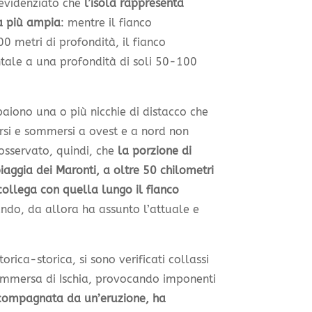
o evidenziato che
l’isola rappresenta
a più ampia
: mentre il fianco
 metri di profondità, il fianco
ntale a una profondità di soli 50-100
aiono una o più nicchie di distacco che
ersi e sommersi a ovest e a nord non
 osservato, quindi, che
la porzione di
iaggia dei Maronti, a oltre 50 chilometri
collega con quella lungo il fianco
ando, da allora ha assunto l’attuale e
orica-storica, si sono verificati collassi
sommersa di Ischia, provocando imponenti
ccompagnata da un’eruzione, ha