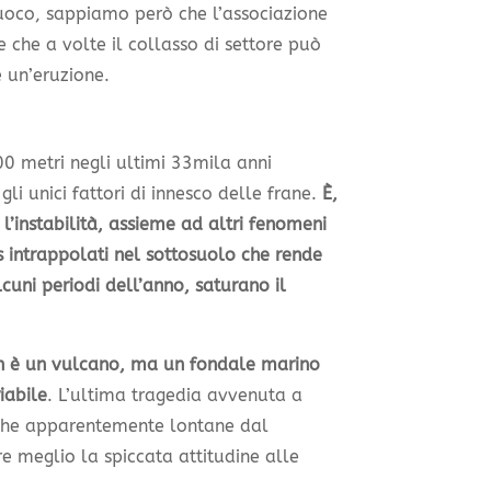
 fuoco, sappiamo però che l’associazione
e che a volte il collasso di settore può
 un’eruzione.
00 metri negli ultimi 33mila anni
li unici fattori di innesco delle frane.
È,
 l’instabilità, assieme ad altri fenomeni
s intrappolati nel sottosuolo che rende
lcuni periodi dell’anno, saturano il
n è un vulcano, ma un fondale marino
iabile
. L’ultima tragedia avvenuta a
iche apparentemente lontane dal
e meglio la spiccata attitudine alle