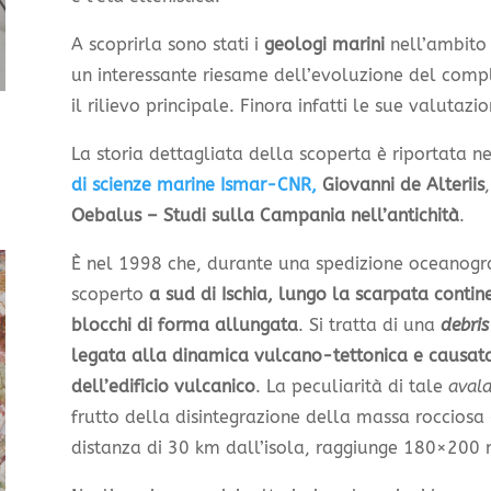
A scoprirla sono stati i
geologi marini
nell’ambito 
un interessante riesame dell’evoluzione del compl
il rilievo principale. Finora infatti le sue valutazi
La storia dettagliata della scoperta è riportata ne
di scienze marine Ismar-CNR,
Giovanni de Alteriis
Oebalus – Studi sulla Campania nell’antichità
.
È nel 1998 che, durante una spedizione oceanograf
scoperto
a sud di Ischia, lungo la scarpata conti
blocchi di forma allungata
. Si tratta di una
debris
legata alla dinamica vulcano-tettonica e causata
dell’edificio vulcanico
. La peculiarità di tale
aval
frutto della disintegrazione della massa rocciosa
distanza di 30 km dall’isola, raggiunge 180×200 m