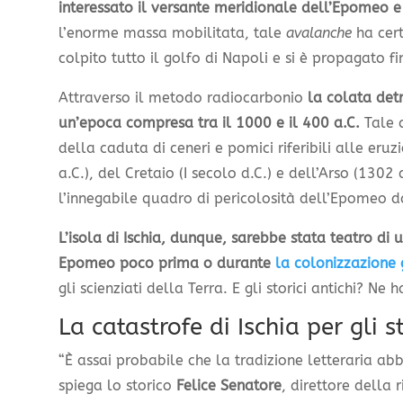
interessato il versante meridionale dell’Epomeo 
l’enorme massa mobilitata, tale
avalanche
ha cer
colpito tutto il golfo di Napoli e si è propagato
Attraverso il metodo radiocarbonio
la colata det
un’epoca compresa tra il 1000 e il 400 a.C.
Tale c
della caduta di ceneri e pomici riferibili alle eruz
a.C.), del Cretaio (I secolo d.C.) e dell’Arso (1302
l’innegabile quadro di pericolosità dell’Epomeo d
L’isola di Ischia, dunque, sarebbe stata teatro di 
Epomeo poco prima o durante
la colonizzazione 
gli scienziati della Terra. E gli storici antichi? Ne
La catastrofe di Ischia per gli st
“È assai probabile che la tradizione letteraria ab
spiega lo storico
Felice Senatore
, direttore della r