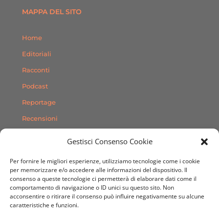
MAPPA DEL SITO
Home
Editoriali
Racconti
Podcast
Reportage
Recensioni
Consigli
Gestisci Consenso Cookie
Storie
Per fornire le migliori esperienze, utilizziamo tecnologie come i cookie
Contatti
per memorizzare e/o accedere alle informazioni del dispositivo. Il
consenso a queste tecnologie ci permetterà di elaborare dati come il
comportamento di navigazione o ID unici su questo sito. Non
SEGUICI SUI SOCIAL
acconsentire o ritirare il consenso può influire negativamente su alcune
caratteristiche e funzioni.