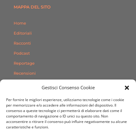
MAPPA DEL SITO
Home
Editoriali
Racconti
Podcast
Reportage
Recensioni
Consigli
Gestisci Consenso Cookie
Storie
Per fornire le migliori esperienze, utilizziamo tecnologie come i cookie
Contatti
per memorizzare e/o accedere alle informazioni del dispositivo. Il
consenso a queste tecnologie ci permetterà di elaborare dati come il
comportamento di navigazione o ID unici su questo sito. Non
SEGUICI SUI SOCIAL
acconsentire o ritirare il consenso può influire negativamente su alcune
caratteristiche e funzioni.