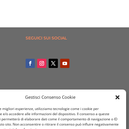
SEGUICI SUI SOCIAL
Gestisci Consenso Cookie
le migliori esperienze, utilizziamo tecnologie come i cookie per
e/o accedere alle informazioni del dispositivo. Il consenso a queste
i permetterà di elaborare dati come il comportamento di navigazione o ID
sto sito. Non acconsentire o ritirare il consenso può influire negativamente