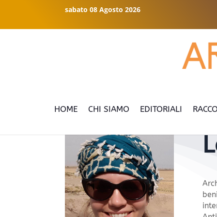
sabato 08 Agosto 2026
HOME
CHI SIAMO
EDITORIALI
RACCO
L
Arc
beni
int
Ant