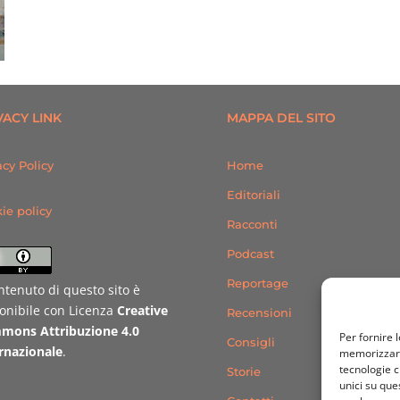
VACY LINK
MAPPA DEL SITO
acy Policy
Home
Editoriali
ie policy
Racconti
Podcast
Reportage
ontenuto di questo sito è
onibile con Licenza
Creative
Recensioni
mons Attribuzione 4.0
Per fornire 
Consigli
rnazionale
.
memorizzare 
tecnologie c
Storie
unici su que