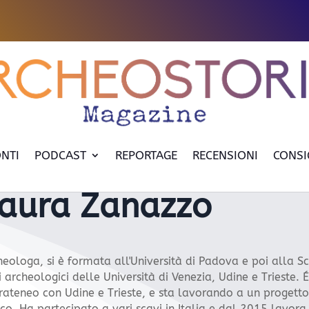
NTI
PODCAST
REPORTAGE
RECENSIONI
CONSI
aura Zanazzo
heologa, si è formata all'Università di Padova e poi alla Sc
 archeologici delle Università di Venezia, Udine e Trieste. 
erateneo con Udine e Trieste, e sta lavorando a un progetto
ico. Ha partecipato a vari scavi in Italia e dal 2015 lavora