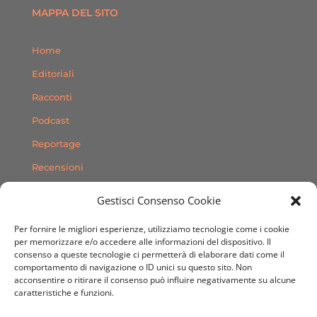
MAPPA DEL SITO
Home
Editoriali
Racconti
Podcast
Reportage
Recensioni
Consigli
Gestisci Consenso Cookie
Storie
Per fornire le migliori esperienze, utilizziamo tecnologie come i cookie
Contatti
per memorizzare e/o accedere alle informazioni del dispositivo. Il
consenso a queste tecnologie ci permetterà di elaborare dati come il
comportamento di navigazione o ID unici su questo sito. Non
SEGUICI SUI SOCIAL
acconsentire o ritirare il consenso può influire negativamente su alcune
caratteristiche e funzioni.