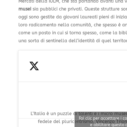
Mercati della IULM, che sta portando avanti una 
musei
sia pubblici che privati. Queste strutture so
oggi sono gestite da giovani laureati pieni di iniziat
loro radicamento nella comunità, che spesso è a
come un posto in cui si torna spesso, come la bibl
una sorta di sentinella dell’identità di quel territo
L’Italia è un puzzle di talenti e i micro muse
Fai clic per accettare i 
fedele del pluricentrismo. Vincenzo Trio
e abilitare questo 