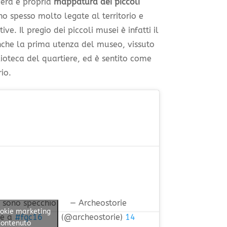
vera e propria
mappatura dei piccoli
no spesso molto legate al territorio e
ive. Il pregio dei piccoli musei è infatti il
nche la prima utenza del museo, vissuto
ioteca del quartiere, ed è sentito come
rio.
i sono specchio
— Archeostorie
cookie marketing
ne a
#fgc16
(@archeostorie)
14
contenuto