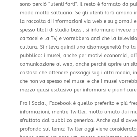
sono perciò “utenti forti”. Il resto è formato da p
modo molto saltuario. Se gli utenti forti amano i
la raccolta di informazioni via web e su giornali e 
spesso titoli di studio bassi, si informano invece 
cartacei e la TV, e vorrebbero anzi che la televis
cultura. Si rileva quindi una disomogeneità fra l
pubblico: i musei, anche per motivi economici, af
comunicazione al web, anche perché aprire un sit
costoso che ottenere passaggi sugli altri media, in
che non va spesso nei musei e che i musei vorrebb
mezzo quasi esclusivo per informarsi e pianificare p
Fra i Social, Facebook è quello preferito e più fr
informazioni, mentre Twitter, molto amato dai mus
sfruttato dal pubblico generico. Anche qui si avv
profondo sul tema: Twitter oggi viene considerato 