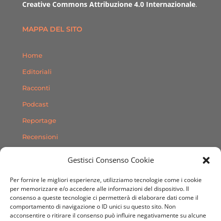
Creative Commons Attribuzione 4.0 Internazionale
.
MAPPA DEL SITO
Home
Editoriali
Racconti
Podcast
Reportage
Recensioni
Consigli
Gestisci Consenso Cookie
Storie
Per fornire le migliori esperienze, utilizziamo tecnologie come i cookie
Contatti
per memorizzare e/o accedere alle informazioni del dispositivo. Il
consenso a queste tecnologie ci permetterà di elaborare dati come il
comportamento di navigazione o ID unici su questo sito. Non
SEGUICI SUI SOCIAL
acconsentire o ritirare il consenso può influire negativamente su alcune