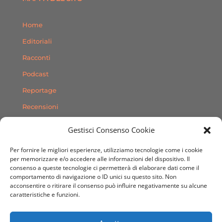
Home
Editoriali
Racconti
Podcast
Reportage
Recensioni
Consigli
Gestisci Consenso Cookie
Storie
Per fornire le migliori esperienze, utilizziamo tecnologie come i cookie
Contatti
per memorizzare e/o accedere alle informazioni del dispositivo. Il
consenso a queste tecnologie ci permetterà di elaborare dati come il
comportamento di navigazione o ID unici su questo sito. Non
SEGUICI SUI SOCIAL
acconsentire o ritirare il consenso può influire negativamente su alcune
caratteristiche e funzioni.