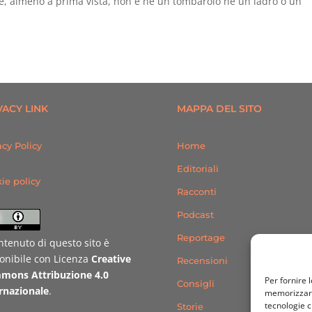
he, almeno a prima vista, non è né un tombarolo né un ladro o un
VACY LINK
MAPPA DEL SITO
acy Policy
Home
Editoriali
ie policy
Racconti
Podcast
Reportage
ontenuto di questo sito è
onibile con Licenza
Creative
Recensioni
mons Attribuzione 4.0
Per fornire 
Consigli
rnazionale
.
memorizzare 
tecnologie c
Storie