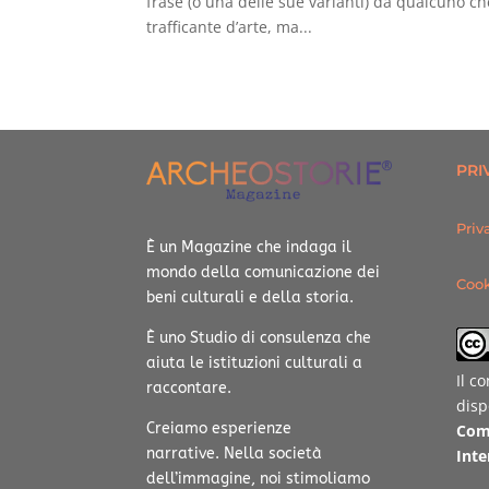
frase (o una delle sue varianti) da qualcuno c
trafficante d’arte, ma...
PRI
Priv
È un Magazine che indaga il
mondo della comunicazione dei
Cook
beni culturali e della storia.
È uno Studio di consulenza che
aiuta le istituzioni culturali a
Il c
raccontare.
disp
Creiamo esperienze
Com
narrative.
Nella società
Inte
dell’immagine, noi stimoliamo