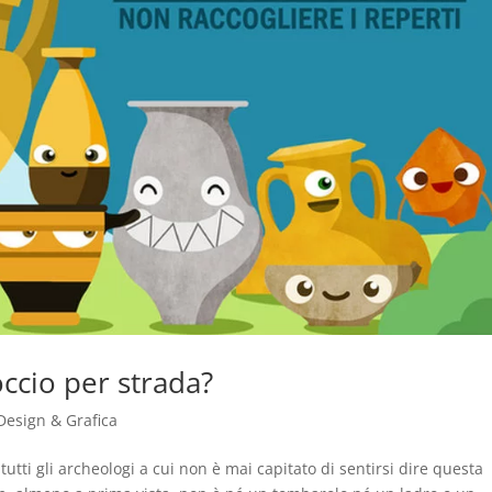
occio per strada?
Design & Grafica
utti gli archeologi a cui non è mai capitato di sentirsi dire questa