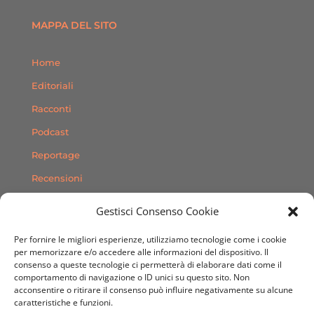
MAPPA DEL SITO
Home
Editoriali
Racconti
Podcast
Reportage
Recensioni
Consigli
Gestisci Consenso Cookie
Storie
Per fornire le migliori esperienze, utilizziamo tecnologie come i cookie
Contatti
per memorizzare e/o accedere alle informazioni del dispositivo. Il
consenso a queste tecnologie ci permetterà di elaborare dati come il
comportamento di navigazione o ID unici su questo sito. Non
SEGUICI SUI SOCIAL
acconsentire o ritirare il consenso può influire negativamente su alcune
caratteristiche e funzioni.