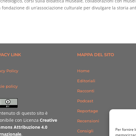
rcheologico, corsi sulla didattica museale, collaborazioni con musei
 fondazione di un’associazione culturale per divulgare la storia an
VACY LINK
MAPPA DEL SITO
acy Policy
Home
Editoriali
ie policy
Racconti
Podcast
Reportage
ontenuto di questo sito è
onibile con Licenza
Creative
Recensioni
mons Attribuzione 4.0
Per fornire 
Consigli
rnazionale
.
memorizzare 