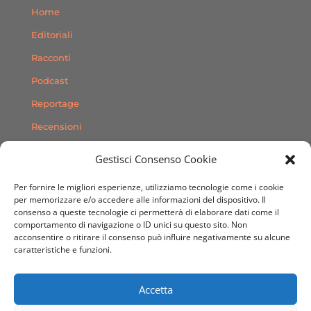
Home
Editoriali
Racconti
Podcast
Reportage
Recensioni
Consigli
Gestisci Consenso Cookie
Storie
Per fornire le migliori esperienze, utilizziamo tecnologie come i cookie
Contatti
per memorizzare e/o accedere alle informazioni del dispositivo. Il
consenso a queste tecnologie ci permetterà di elaborare dati come il
comportamento di navigazione o ID unici su questo sito. Non
SEGUICI SUI SOCIAL
acconsentire o ritirare il consenso può influire negativamente su alcune
caratteristiche e funzioni.
Accetta