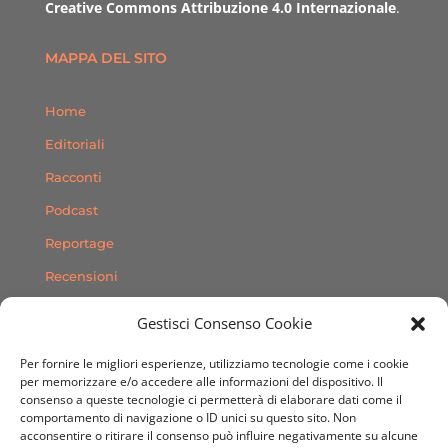
Creative Commons Attribuzione 4.0 Internazionale
.
MAPPA DEL SITO
Home
Editoriali
Racconti
Podcast
Reportage
Recensioni
Consigli
Gestisci Consenso Cookie
Storie
Per fornire le migliori esperienze, utilizziamo tecnologie come i cookie
Contatti
per memorizzare e/o accedere alle informazioni del dispositivo. Il
consenso a queste tecnologie ci permetterà di elaborare dati come il
comportamento di navigazione o ID unici su questo sito. Non
SEGUICI SUI SOCIAL
acconsentire o ritirare il consenso può influire negativamente su alcune