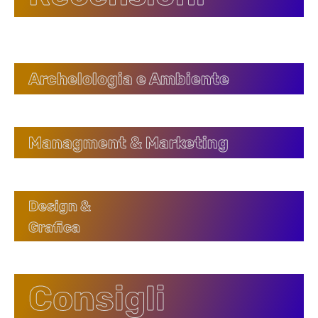
Archelologia e Ambiente
Managment & Marketing
Design &
Grafica
Consigli