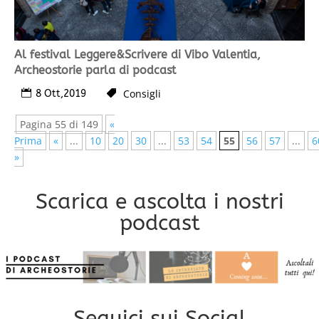
Al festival Leggere&Scrivere di Vibo Valentia,
Archeostorie parla di podcast
Consigli
8 Ott,2019
Pagina 55 di 149
«
Prima
«
...
10
20
30
...
53
54
55
56
57
...
6
»
Scarica e ascolta i nostri
podcast
Seguici sui Social