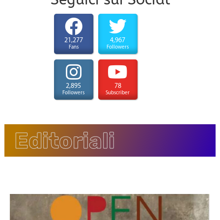
21,277
4,967
Fans
Followers
2,895
78
Followers
Subscriber
Editoriali