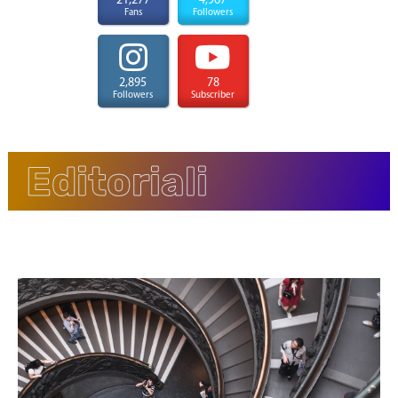
21,277
4,967
Fans
Followers
2,895
78
Followers
Subscriber
Editoriali