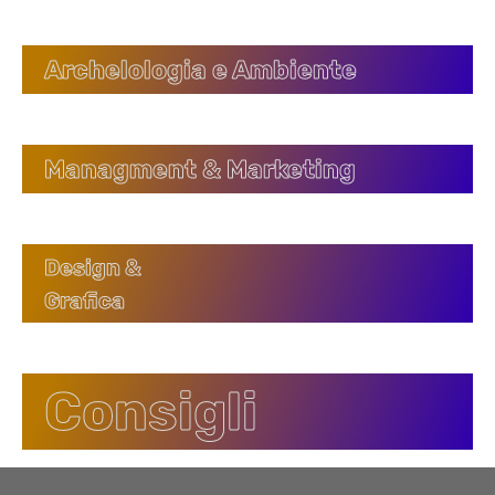
Archelologia e Ambiente
Managment & Marketing
Design &
Grafica
Consigli