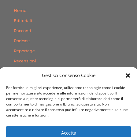
Home
Editoriali
Racconti
Podcast
Reportage
Recensioni
Consigli
Gestisci Consenso Cookie
Storie
Per fornire le migliori esperienze, utilizziamo tecnologie come i cookie
Contatti
per memorizzare e/o accedere alle informazioni del dispositivo. Il
consenso a queste tecnologie ci permetterà di elaborare dati come il
comportamento di navigazione o ID unici su questo sito. Non
SEGUICI SUI SOCIAL
acconsentire o ritirare il consenso può influire negativamente su alcune
caratteristiche e funzioni.
Accetta